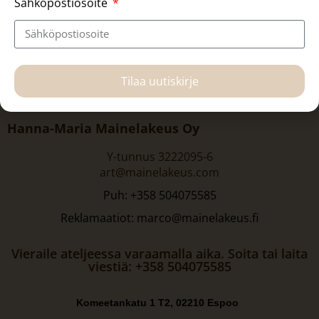
Sähköpostiosoite
Tilaa uutiskirje
Hanna-Maria Mainelakeus Oy
Y-tunnus 3222095-6
art@mainelakeus.com
Puh: +358 504075585
Reklamaatiot: marco@mainelakeus.fi
Vieraile ateljeessa varaamalla aika. Soita tai laita
viestiä: +358 504075585
Komeetankatu 1 T2, 02210 Espoo