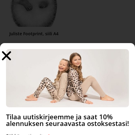
Juliste Footprint, siili A4
12,90
€
–
19,90
€
Valitse vaihtoehdoista
Tilaa uutiskirjeemme ja saat 10%
alennuksen seuraavasta ostoksestasi!