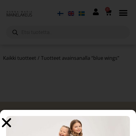
0
Kaikki tuotteet
/
Tuotteet avainsanalla “blue wings”