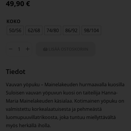
49,90
€
KOKO
50/56
62/68
74/80
86/92
98/104
LISÄÄ OSTOSKORIIN
Tiedot
Vauvan yöpuku – Mainelakeuden hurmaavalla kuosilla
Suloisen vauvan yöpuvun kuosi on taiteilija Hanna-
Maria Mainelakeuden käsialaa. Kotimainen yöpuku on
valmistettu korkealaatuisesta ja pehmeästä
luomupuuvillatrikoosta, joka tuntuu miellyttävältä
myös herkällä iholla.