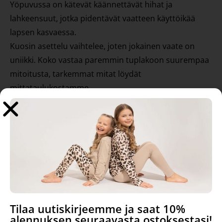
Yöpuvussa on kätevät käännettävät hihat ja
lahkeensuut, jotka pidentävät vaatteen käyttöikää
lapsen kasvaessa.
Kuosin asettelu vaihtelee, joten jokainen vaate on
uniikki. Koko vastaa paremmin tuplakoon suurempaa
mitoitusta, tarkemmat mitat löydät
mittataulukostamme.
Materiaali: 95 % luomupuuvillaa, 5 % elastaania
Valmistettu: Suomessa
Pesuohje: 40 °C samanväristen kanssa
Tutustu myös
Tilaa uutiskirjeemme ja saat 10%
alennuksen seuraavasta ostoksestasi!