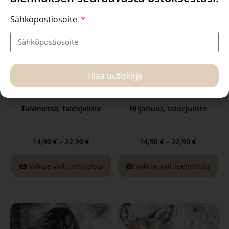
Sähköpostiosoite
Tilaa uutiskirje
Talvimetsä, taidejuliste
Hiljaisuus, taidejuliste
14,90
€
–
22,90
€
14,90
€
–
22,90
€
Valitse vaihtoehdoista
Valitse vaihtoehdoista