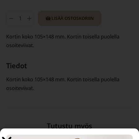
LISÄÄ OSTOSKORIIN
Kortin koko 105×148 mm. Kortin toisella puolella
osoiteviivat.
Tiedot
Kortin koko 105×148 mm. Kortin toisella puolella
osoiteviivat.
Tutustu myös