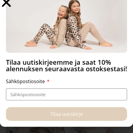
Tilaa uutiskirjeemme ja saat 10%
alennuksen seuraavasta ostoksestasi!
”Nuppu”, Kortti
”Watercolor bambi”, Kortti
Sähköpostiosoite
2,00
€
2,00
€
Lue lisää
Lue lisää
Tilaa uutiskirje