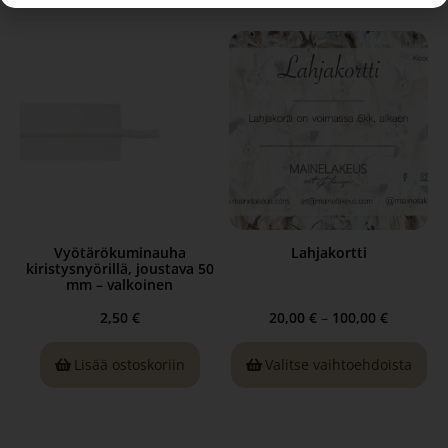
Vyötärökuminauha
Lahjakortti
kiristysnyörillä, joustava 50
mm – valkoinen
2,50
€
20,00
€
–
100,00
€
Lisää ostoskoriin
Valitse vaihtoehdoista