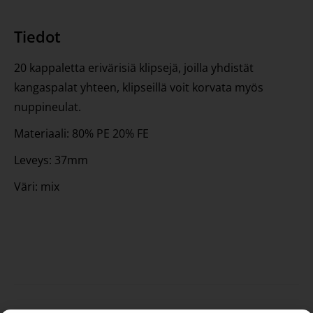
Tiedot
20 kappaletta erivärisiä klipsejä, joilla yhdistät
kangaspalat yhteen, klipseillä voit korvata myös
nuppineulat.
Materiaali: 80% PE 20% FE
Leveys: 37mm
Väri: mix