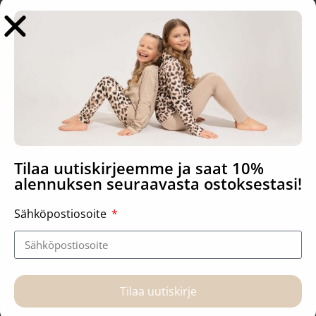
Tutustu myös
Tilaa uutiskirjeemme ja saat 10%
alennuksen seuraavasta ostoksestasi!
Hoitoalustan päällinen
Forest animals-
Sähköpostiosoite
pussilakanasetti
35,90
€
69,90
€
–
129,90
€
Valitse vaihtoehdoista
Valitse vaihtoehdoista
Tilaa uutiskirje