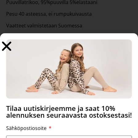
Puuvillatrikoo, 95%puuvilla 5%elastaani
Pesu 40 asteessa, ei rumpukuivausta
Vaatteet valmistetaan Suomessa
Suunnittelija: Hanna-Maria Mainelakeus
Tutustu myös
Tilaa uutiskirjeemme ja saat 10%
alennuksen seuraavasta ostoksestasi!
Sähköpostiosoite