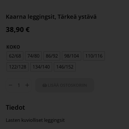
Kaarna leggingsit, Tärkeä ystävä
38,90
€
KOKO
62/68
74/80
86/92
98/104
110/116
122/128
134/140
146/152
LISÄÄ OSTOSKORIIN
Tiedot
Lasten kuviolliset leggingsit