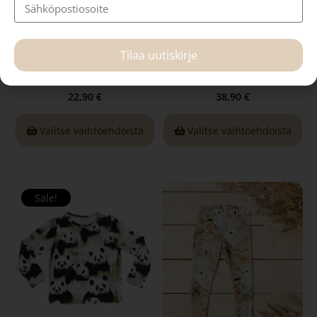
Kaarna leggingsit, beige
Kaarna-leggingsit,
Tilaa uutiskirje
Daydreamer
22,90
€
38,90
€
Valitse vaihtoehdoista
Valitse vaihtoehdoista
Sale!