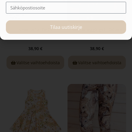
Tilaa uutiskirje
Neva paita, Delhi
Kaarna leggingsit, Sahara
38,90
€
38,90
€
Valitse vaihtoehdoista
Valitse vaihtoehdoista