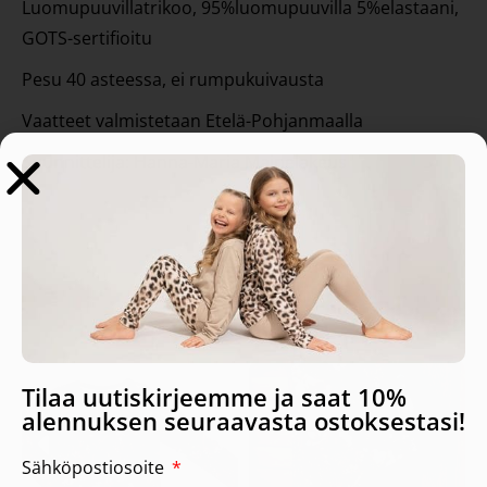
Luomupuuvillatrikoo, 95%luomupuuvilla 5%elastaani,
GOTS-sertifioitu
Pesu 40 asteessa, ei rumpukuivausta
Vaatteet valmistetaan Etelä-Pohjanmaalla
Suunnittelija: Hanna-Maria Mainelakeus
Tutustu myös
Tilaa uutiskirjeemme ja saat 10%
alennuksen seuraavasta ostoksestasi!
Sähköpostiosoite