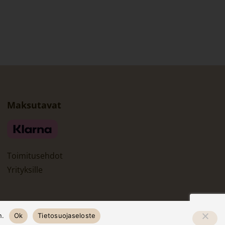
Maksutavat
Toimitusehdot
Yrityksille
n.
Ok
Tietosuojaseloste
Piilota tämä ilmoitus
Dismiss