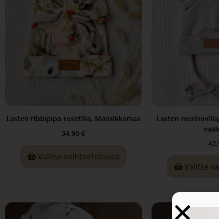
Lasten ribbipipo rusetilla, Mansikkamaa
Lasten merinovillap
vaale
34,90
€
42
Valitse vaihtoehdoista
Valitse v