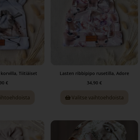
orvilla, Tiitiäiset
Lasten ribbipipo rusetilla, Adore
,90
€
34,90
€
aihtoehdoista
Valitse vaihtoehdoista