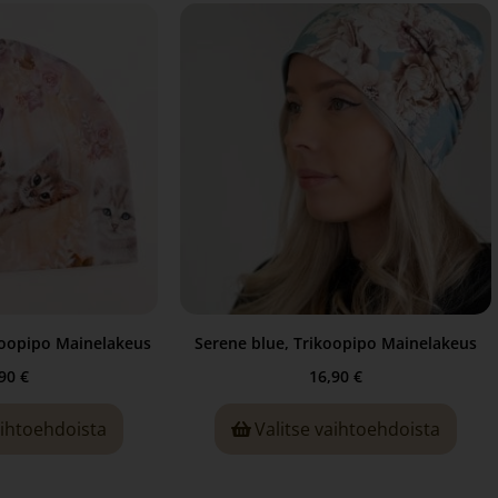
koopipo Mainelakeus
Serene blue, Trikoopipo Mainelakeus
,90
€
16,90
€
aihtoehdoista
Valitse vaihtoehdoista