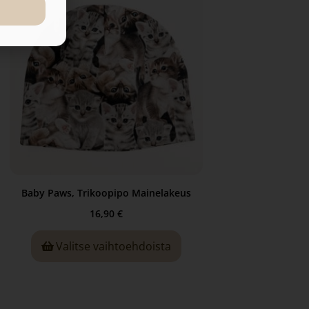
Baby Paws, Trikoopipo Mainelakeus
16,90
€
Valitse vaihtoehdoista