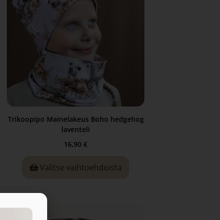
Trikoopipo Mainelakeus Boho hedgehog
laventeli
16,90
€
Valitse vaihtoehdoista