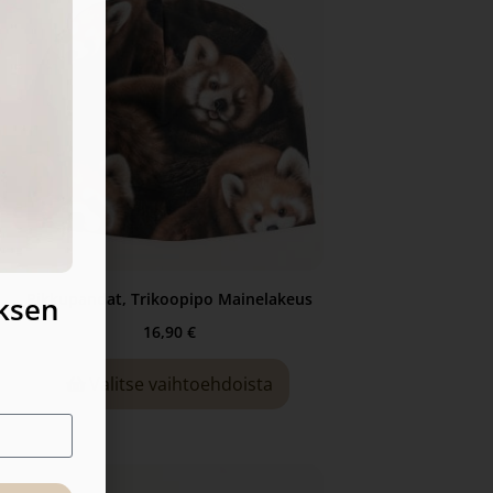
Pikkupandat, Trikoopipo Mainelakeus
uksen
16,90
€
Valitse vaihtoehdoista