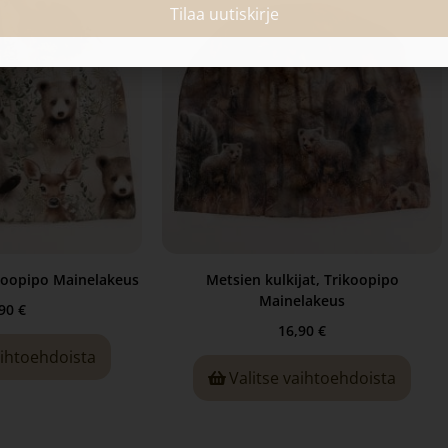
Tilaa uutiskirje
ikoopipo Mainelakeus
Metsien kulkijat, Trikoopipo
Mainelakeus
,90
€
16,90
€
aihtoehdoista
Valitse vaihtoehdoista