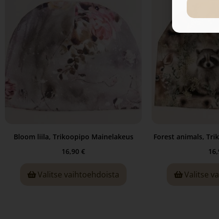
Bloom liila, Trikoopipo Mainelakeus
Forest animals, Tr
16,90
€
16
Valitse vaihtoehdoista
Valitse v