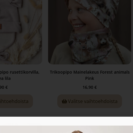
ipo rusettikorvilla,
Trikoopipo Mainelakeus Forest animals
a lila
Pink
,90
€
16,90
€
aihtoehdoista
Valitse vaihtoehdoista