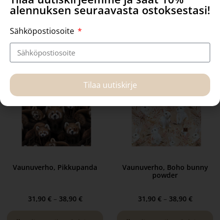
alennuksen seuraavasta ostoksestasi!
Valitse vaihtoehdoista
Valitse vaihtoehdoista
Sähköpostiosoite
Tilaa uutiskirje
Vaunuverho, Pikkupanda
Vaunuverho, Boho bunny
powder
31,90
€
–
38,90
€
31,90
€
–
38,90
€