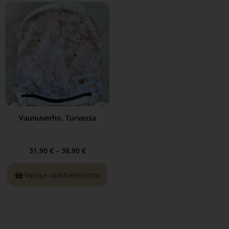
Vaunuverho, Turvassa
31,90
€
–
38,90
€
Valitse vaihtoehdoista