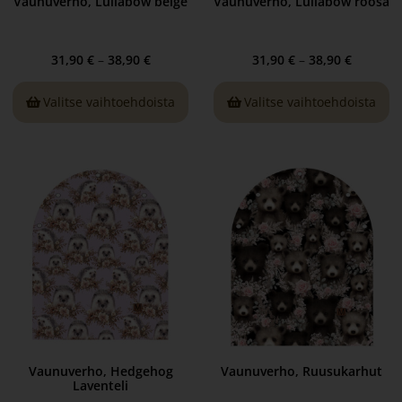
Vaunuverho, Lullabow beige
Vaunuverho, Lullabow roosa
31,90
€
–
38,90
€
31,90
€
–
38,90
€
Valitse vaihtoehdoista
Valitse vaihtoehdoista
Vaunuverho, Hedgehog
Vaunuverho, Ruusukarhut
Laventeli