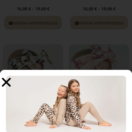
16,00
€
–
19,00
€
16,00
€
–
19,00
€
Valitse vaihtoehdoista
Valitse vaihtoehdoista
Baby paws, Headwrap
Glory, Headwrap
16,00
€
–
19,00
€
16,00
€
–
19,00
€