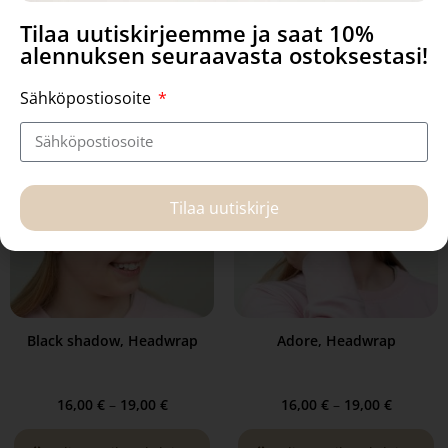
Tilaa uutiskirjeemme ja saat 10%
Valitse vaihtoehdoista
Valitse vaihtoehdoista
alennuksen seuraavasta ostoksestasi!
Sähköpostiosoite
Tilaa uutiskirje
Black shadow, Headwrap
Adore, Headwrap
16,00
€
–
19,00
€
16,00
€
–
19,00
€