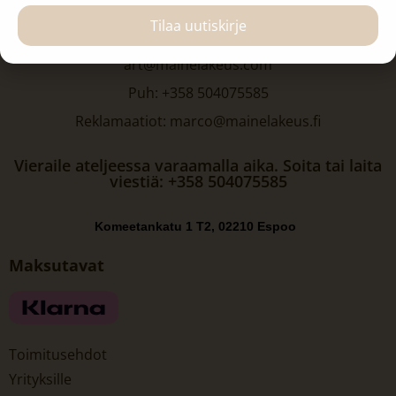
Hanna-Maria Mainelakeus Oy
Tilaa uutiskirje
Y-tunnus 3222095-6
art@mainelakeus.com
Puh: +358 504075585
Reklamaatiot: marco@mainelakeus.fi
Vieraile ateljeessa varaamalla aika. Soita tai laita
viestiä: +358 504075585
Komeetankatu 1 T2, 02210 Espoo
Maksutavat
Toimitusehdot
Yrityksille