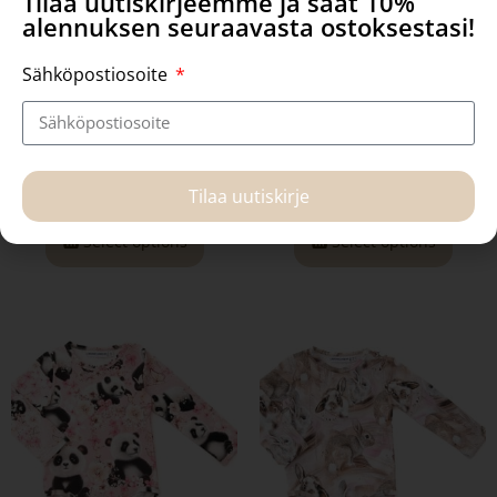
Tilaa uutiskirjeemme ja saat 10%
alennuksen seuraavasta ostoksestasi!
Sähköpostiosoite
Uta Body, Labradors
Uta body, Zebra stripes
39,90
€
39,90
€
Tilaa uutiskirje
Select options
Select options