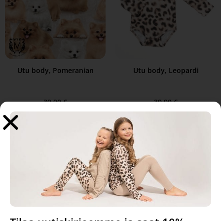
Utu body, Pomeranian
Utu body, Leopardi
39,90
€
39,90
€
Select options
Select options