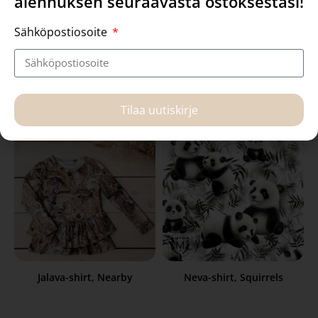
alennuksen seuraavasta ostoksestasi!
Sähköpostiosoite
42,90
€
21,45
€
36,90
€
Select options
Select options
Tilaa uutiskirje
Jalava-shirt, Nearby
Neva-shirt, Squirrels