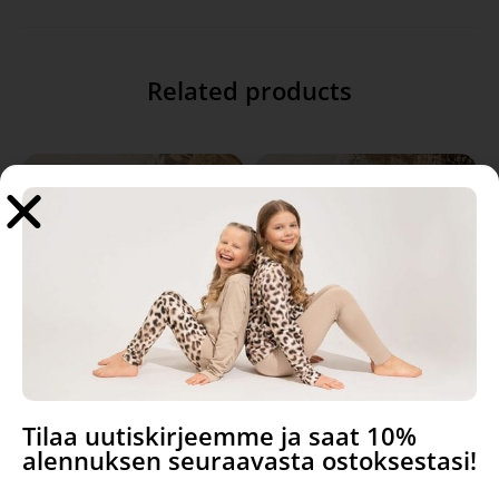
Related products
Kaarna-leggings, Raccoons
Manna- dress, Golden Fox
Tilaa uutiskirjeemme ja saat 10%
alennuksen seuraavasta ostoksestasi!
36,90
€
59,90
€