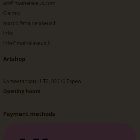
art@mainelakeus.com
Claims:
marco@mainelakeus.fi
Info:
Info@mainelakeus.fi
Artshop
Komeetankatu 1 T2, 02210 Espoo
Opening hours
Payment methods