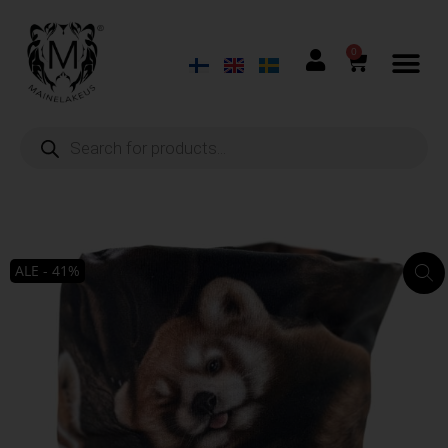
0
ALE - 41%