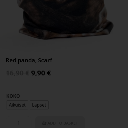
Red panda, Scarf
16,90
€
9,90
€
KOKO
Aikuiset
Lapset
ADD TO BASKET