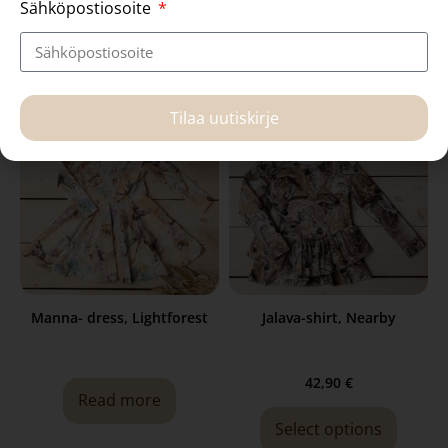
Sähköpostiosoite
Select options
Select options
Tilaa uutiskirje
Manna- dress, Lightforest
Jalava-shirt, Nearby
42,90
€
Read more
Select options