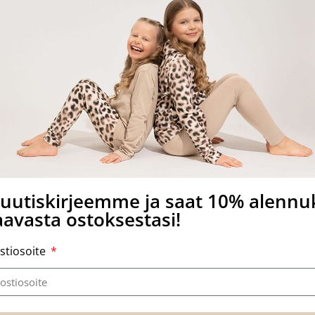
meter.
a uutiskirjeemme ja saat 10% alenn
avasta ostoksestasi!
stiosoite
Related products