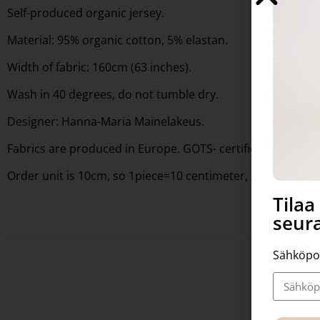
Self-produced organic jersey.
Material: 95% organic cotton, 5% elastan.
Width of fabric: 160cm (63 inches).
Wash in 40 degrees, do not tumble dry.
Designer: Hanna-Maria Mainelakeus.
Fabrics are produced in Europe. GOTS- certified.
Order unit is 10cm, so 1piece=10 centimeter, 10 pieces= 1
Tila
seura
Sähköpo