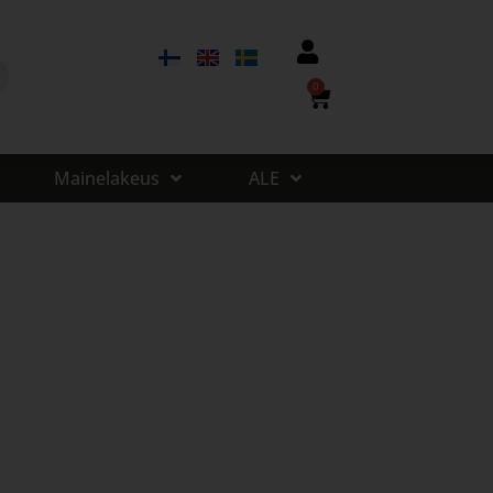
0
Mainelakeus
ALE