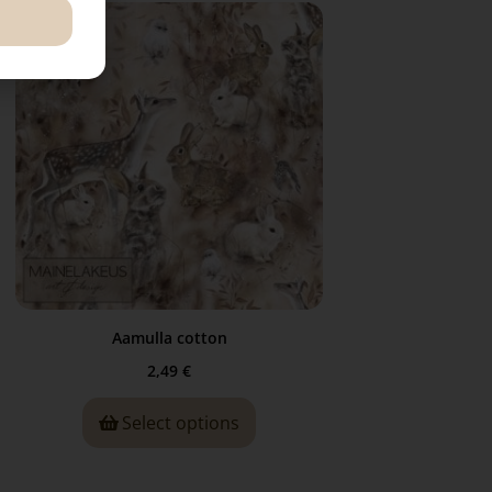
Aamulla cotton
2,49
€
Select options