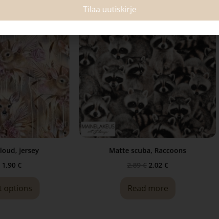
Tilaa uutiskirje
loud, jersey
Matte scuba, Raccoons
1,90
€
2,89
€
2,02
€
t options
Read more