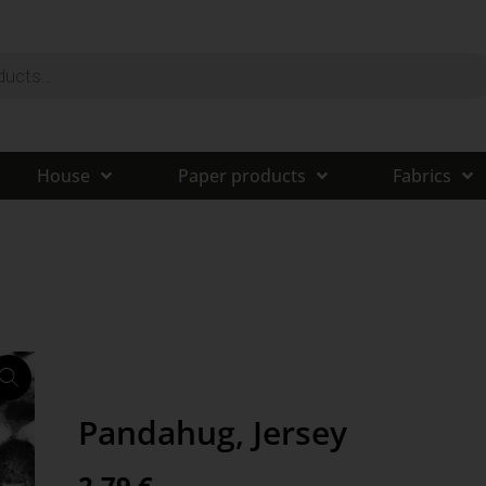
House
Paper products
Fabrics
Pandahug, Jersey
2,79
€