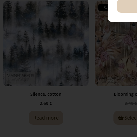
Sale!
Silence, cotton
Blooming c
2,69
€
2,49
€
Read more
Selec