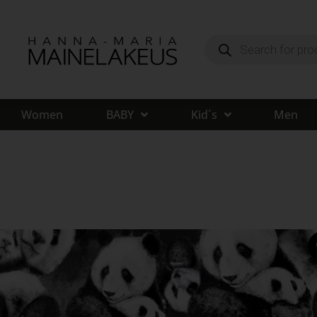
Women
BABY
Kid´s
Men