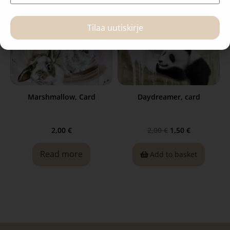
Tilaa uutiskirje
Marshmallow, Card
Daydreamer, card
2,00
€
2,00
€
1,50
€
Read more
Add to basket