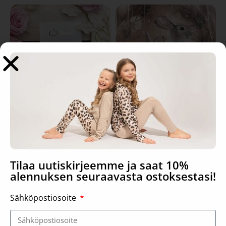
Your smile, card
Bunnies, card
2,00
€
2,00
€
Tilaa uutiskirjeemme ja saat 10%
Read more
Add to basket
alennuksen seuraavasta ostoksestasi!
Sähköpostiosoite
-25%