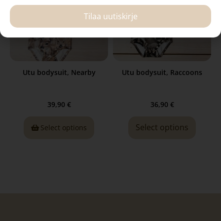
Tilaa uutiskirje
Utu bodysuit, Nearby
Utu bodysuit, Raccoons
39,90
€
36,90
€
Select options
Select options