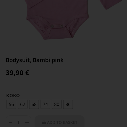
Bodysuit, Bambi pink
39,90
€
KOKO
56
62
68
74
80
86
ADD TO BASKET