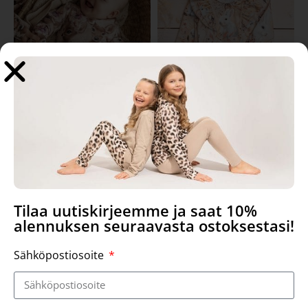
Uta body, Adore
Nata bodysuit, Boho Bunny
39,90
€
42,90
€
Select options
Select options
Tilaa uutiskirjeemme ja saat 10%
alennuksen seuraavasta ostoksestasi!
Sähköpostiosoite