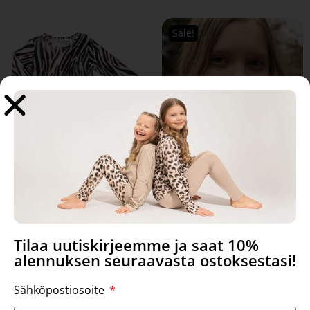
Sale!
Uta body, Zebra stripes
Zebra stripes, Scarf
Mainelakeus
39,90
€
16,90
€
9,90
€
Tilaa uutiskirjeemme ja saat 10%
Select options
Select options
alennuksen seuraavasta ostoksestasi!
Sähköpostiosoite