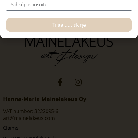
Tilaa uutiskirje
Hanna-Maria Mainelakeus Oy
VAT number: 3222095-6
art@mainelakeus.com
Claims:
marco@mainelakeus.fi