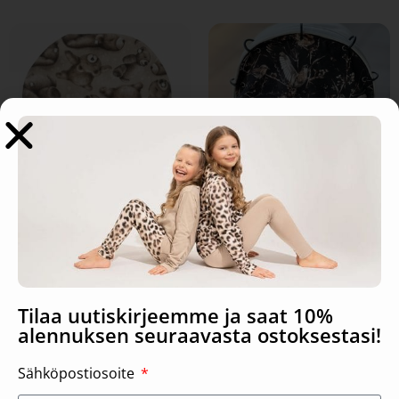
Stroller courtains, Lazy bears
Stroller courtains, Heyday
Black
31,90
€
–
38,90
€
31,90
€
–
38,90
€
Tilaa uutiskirjeemme ja saat 10%
Select options
Select options
alennuksen seuraavasta ostoksestasi!
Sähköpostiosoite