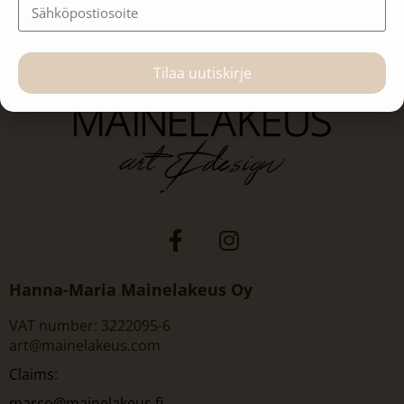
Tilaa uutiskirje
Hanna-Maria Mainelakeus Oy
VAT number: 3222095-6
art@mainelakeus.com
Claims:
marco@mainelakeus.fi