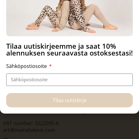
Tilaa uutiskirjeemme ja saat 10%
alennuksen seuraavasta ostoksestasi!
Sähköpostiosoite
Tilaa uutiskirje
Hanna-Maria Mainelakeus Oy
VAT number: 3222095-6
art@mainelakeus.com