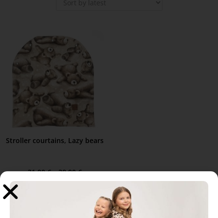
Stroller courtains, Lazy bears
31,90
€
–
38,90
€
Select options