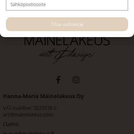
Tilaa uutiskirje
Hanna-Maria Mainelakeus Oy
VAT number: 3222095-6
art@mainelakeus.com
Claims:
marco@mainelakeus.fi