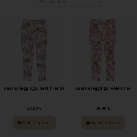
Kaarna leggings, Best friends
Kaarna leggings, Valentine
38,90
€
38,90
€
Select options
Select options