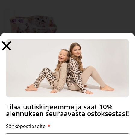
Best friend, Scarf
16,90
€
Tilaa uutiskirjeemme ja saat 10%
Select options
alennuksen seuraavasta ostoksestasi!
Sähköpostiosoite