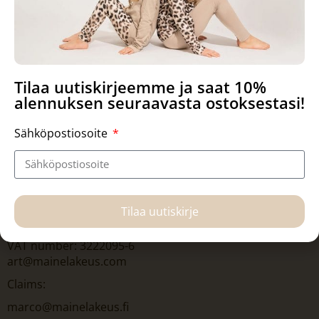
Tilaa uutiskirjeemme ja saat 10%
alennuksen seuraavasta ostoksestasi!
Sähköpostiosoite
Tilaa uutiskirje
Hanna-Maria Mainelakeus Oy
VAT number: 3222095-6
art@mainelakeus.com
Claims:
marco@mainelakeus.fi